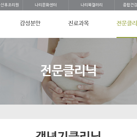
리산후조리원
나리문화센터
나리북갤러리
종합건
감성분만
진료과목
전문클
전문클리닉