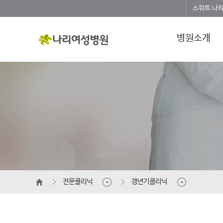
스위트 나
병원소개
전문클리닉
갱년기클리닉