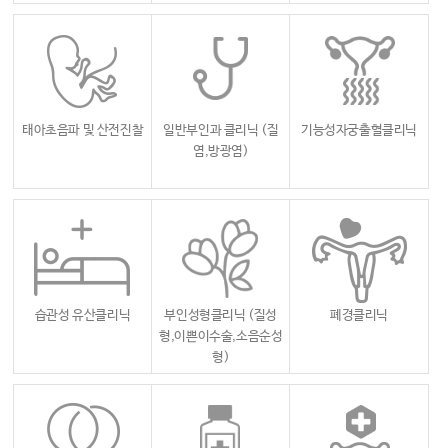
태아초음파 및 산전진찰
일반부인과 클리닉
(질
기능성자궁출혈클리닉
염,방광염)
습관성 유산클리닉
부인성형클리닉
(질성
폐경클리닉
형,이쁜이수술,소음순성
형)