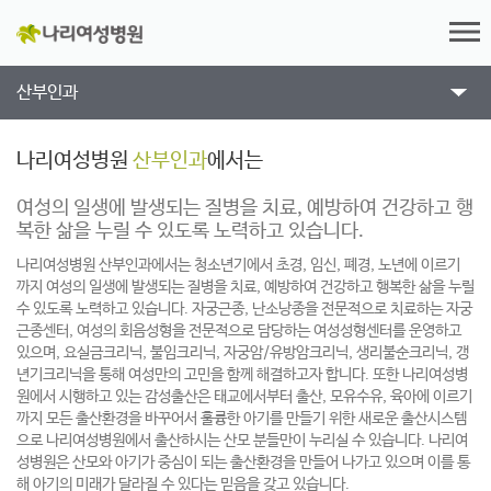
산부인과
나리여성병원
산부인과
에서는
여성의 일생에 발생되는 질병을 치료, 예방하여 건강하고 행
복한 삶을 누릴 수 있도록 노력하고 있습니다.
나리여성병원 산부인과에서는 청소년기에서 초경, 임신, 폐경, 노년에 이르기
까지 여성의 일생에 발생되는 질병을 치료, 예방하여 건강하고 행복한 삶을 누릴
수 있도록 노력하고 있습니다.
자궁근종, 난소낭종을 전문적으로 치료하는 자궁
근종센터, 여성의 회음성형을 전문적으로 담당하는 여성성형센터를 운영하고
있으며, 요실금크리닉, 불임크리닉, 자궁암/유방암크리닉,
생리불순크리닉, 갱
년기크리닉을 통해 여성만의 고민을 함께 해결하고자 합니다.
또한 나리여성병
원에서 시행하고 있는 감성출산은 태교에서부터 출산, 모유수유, 육아에 이르기
까지 모든 출산환경을 바꾸어서 훌륭한 아기를 만들기 위한 새로운 출산시스템
으로 나리여성병원에서
출산하시는 산모 분들만이 누리실 수 있습니다. 나리여
성병원은 산모와 아기가 중심이 되는 출산환경을 만들어 나가고 있으며 이를 통
해 아기의 미래가 달라질 수 있다는 믿음을 갖고 있습니다.