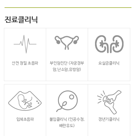
진료클리닉
산전 정밀 초음파
부인암진단
(자궁경부
요실금클리닉
암,난소암,유방암)
입체초음파
불임클리닉
(인공수정,
갱년기클리닉
배란유도)