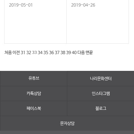
2019-05-01
2019-04-26
처음
이전
31
32
33
34
35
36
37
38
39
40
다음
맨끝
유튜브
나리문화센터
카톡상담
인스타그램
페이스북
블로그
문자상담