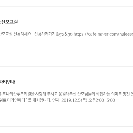
스산모교실
교실 신청하세요 . 신청하러가기&gt;&gt; https://cafe.naver.com/naleesc
파티안내
위트나리산후조리원을 사랑해 주시고 응원해주신 산모님들께 화답하는 의미로 멋진 
위트 디라인파티 " 를 개최합니다. 언제: 2019.12.5(목) 오후2:00~5:00 …