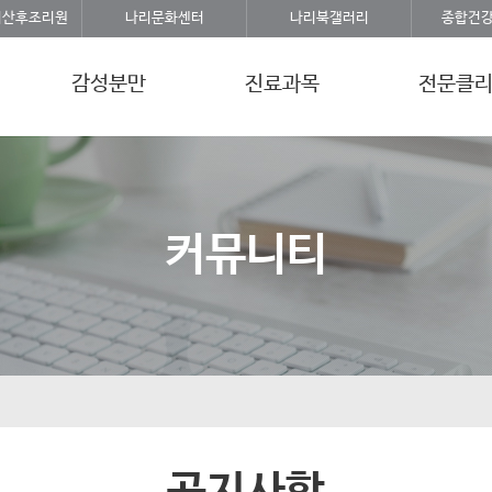
리산후조리원
나리문화센터
나리북갤러리
종합건
감성분만
진료과목
전문클
커뮤니티